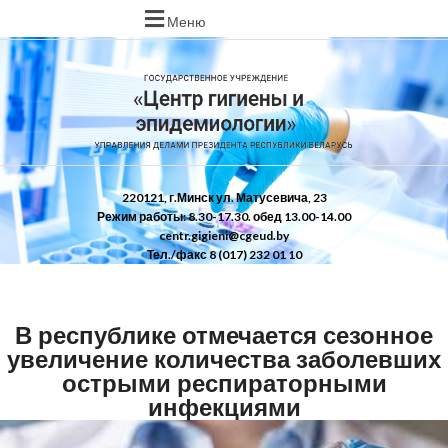
Меню
220121, г.Минск ул. Матусевича, 23
Режим работы: 8.30-17.30. обед 13.00-14.00
centr.gigieni@cgeud.by
Тел./факс 8 (017) 232 01 10
В республике отмечается сезонное
увеличение количества заболевших
острыми респираторными
инфекциями