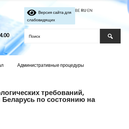
BE
RU
EN
Версия сайта для
слабовидящих
4.00
ал
Административные процедуры
логических требований,
 Беларусь по состоянию на