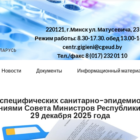
220121, г.Минск ул. Матусевича, 23
Режим работы: 8.30-17.30. обед 13.00-1
centr.gigieni@cgeud.by
Тел./факс 8 (017) 232 01 10
Новости
Документы
Информационный матери
специфических санитарно-эпидемио
иями Совета Министров Республики
29 декабря 2025 года