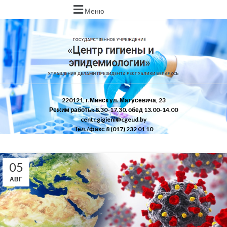
Меню
220121, г.Минск ул. Матусевича, 23
Режим работы: 8.30-17.30. обед 13.00-14.00
centr.gigieni@cgeud.by
Тел./факс 8 (017) 232 01 10
05
АВГ